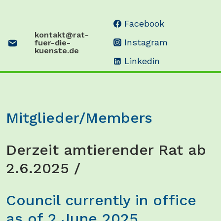
↓
Facebook
Zum
kontakt@rat-
Instagram
fuer-die-
Inhalt
kuenste.de
Linkedin
Mitglieder/Members
Derzeit amtierender Rat ab
2.6.2025 /
Council currently in office
as of 2 June 2025